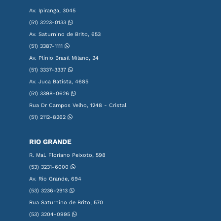
Av. Ipiranga, 3045
(51) 3223-0133
Av. Saturnino de Brito, 653
(51) 3387-1111
Av. Plínio Brasil Milano, 24
(51) 3337-3337
Av. Juca Batista, 4685
(51) 3398-0626
Rua Dr Campos Velho, 1248 - Cristal
(51) 2112-8262
RIO GRANDE
R. Mal. Floriano Peixoto, 598
(53) 3231-6000
Av. Rio Grande, 694
(53) 3236-2913
Rua Saturnino de Brito, 570
(53) 3204-0995