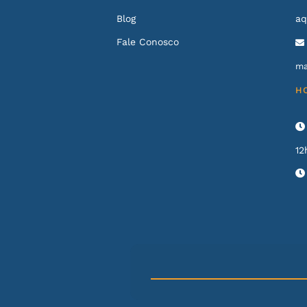
Blog
aq
Fale Conosco
ma
H
12