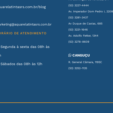
(53) 3227-4444
uarelatintasrs.com.br/blog
Av. Imperador Dom Pedro I, 220
(53) 3281-3437
Av Duque de Caxias, 685
rketing@aquarelatintasrs.com.br
(53) 3221-1646
ORÁRIO DE ATENDIMENTO
Av. Adolfo Fetter, 1344
(53) 3278-8609
Segunda à sexta das 08h às
h
CANGUÇU
R. General Câmara, 1195C
Sábados das 08h às 12h
(53) 3252-1135