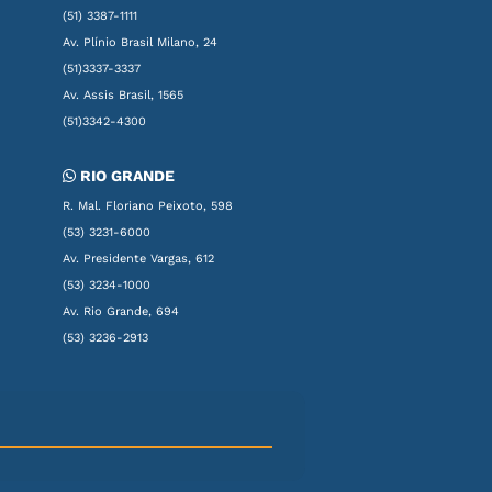
(51) 3387-1111
Av. Plínio Brasil Milano, 24
8
(51)3337-3337
Av. Assis Brasil, 1565
(51)3342-4300
RIO GRANDE
R. Mal. Floriano Peixoto, 598
(53) 3231-6000
Av. Presidente Vargas, 612
(53) 3234-1000
Av. Rio Grande, 694
(53) 3236-2913