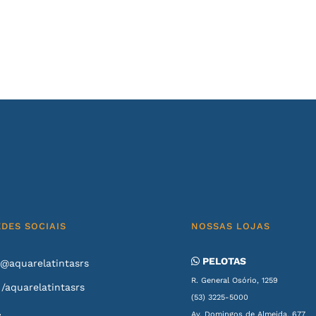
EDES SOCIAIS
NOSSAS LOJAS
PELOTAS
@aquarelatintasrs
R. General Osório, 1259
/aquarelatintasrs
(53) 3225-5000
Av. Domingos de Almeida, 677